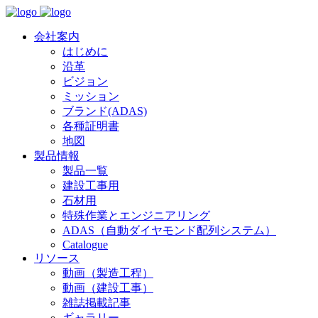
会社案内
はじめに
沿革
ビジョン
ミッション
ブランド(ADAS)
各種証明書
地図
製品情報
製品一覧
建設工事用
石材用
特殊作業とエンジニアリング
ADAS（自動ダイヤモンド配列システム）
Catalogue
リソース
動画（製造工程）
動画（建設工事）
雑誌掲載記事
ギャラリー