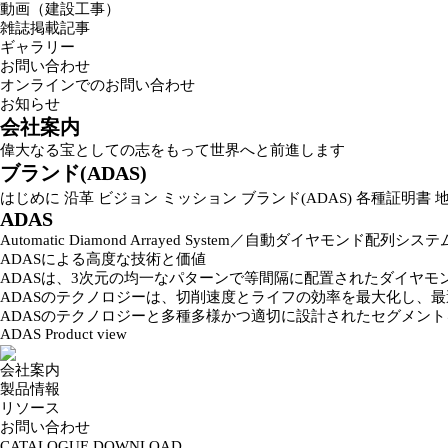
動画（建設工事）
雑誌掲載記事
ギャラリー
お問い合わせ
オンラインでのお問い合わせ
お知らせ
会社案内
偉大なる宝としての志をもって世界へと前進します
ブランド(ADAS)
はじめに
沿革
ビジョン
ミッション
ブランド(ADAS)
各種証明書
ADAS
Automatic Diamond Arrayed System／自動ダイヤモンド配列システ
ADAS
による高度な技術と価値
ADASは、3次元の均一なパターンで等間隔に配置されたダイヤ
ADASのテクノロジーは、切削速度とライフの効率を最大化し、
ADASのテクノロジーと多種多様かつ適切に設計されたセグメン
ADAS Product view
会社案内
製品情報
リソース
お問い合わせ
CATALOGUE DOWNLOAD