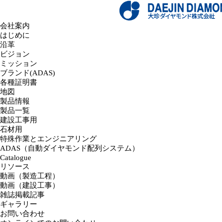
会社案内
はじめに
沿革
ビジョン
ミッション
ブランド(ADAS)
各種証明書
地図
製品情報
製品一覧
建設工事用
石材用
特殊作業とエンジニアリング
ADAS（自動ダイヤモンド配列システム）
Catalogue
リソース
動画（製造工程）
動画（建設工事）
雑誌掲載記事
ギャラリー
お問い合わせ