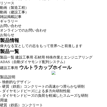
リソース
動画（製造工程）
動画（建設工事）
雑誌掲載記事
ギャラリー
お問い合わせ
オンラインでのお問い合わせ
お知らせ
製品情報
偉大なる宝としての志をもって世界へと前進します
製品一覧
製品一覧
建設工事用
石材用
特殊作業とエンジニアリング
ADAS（自動ダイヤモンド配列システム）
ウルトラカップホイール
建設工事用
製品説明
- 独創的なデザイン
- 硬質（鉄筋）コンクリートの高速かつ滑らかな研削
- ダイヤモンドビーズによる多方向研削性能
- ダイヤモンドビーズの負荷を軽減したスムーズな研削
用途
硬質（鉄筋）コンクリート